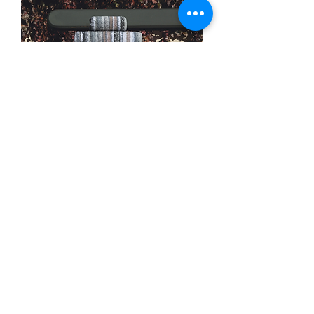
Graccioza Venice Bath Rug